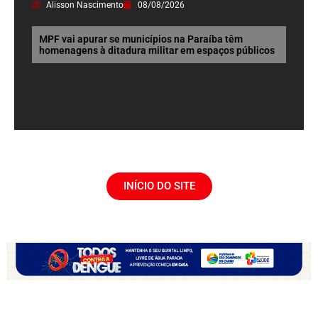
Alisson Nascimento
08/08/2026
MPF vai apurar se municípios na Paraíba têm
homenagens à ditadura militar em espaços públicos
INÍCIO DO SITE