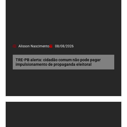
Alisson Nascimento
08/08/2026
TRE-PB alerta: cidadão comum não pode pagar
impulsionamento de propaganda eleitoral