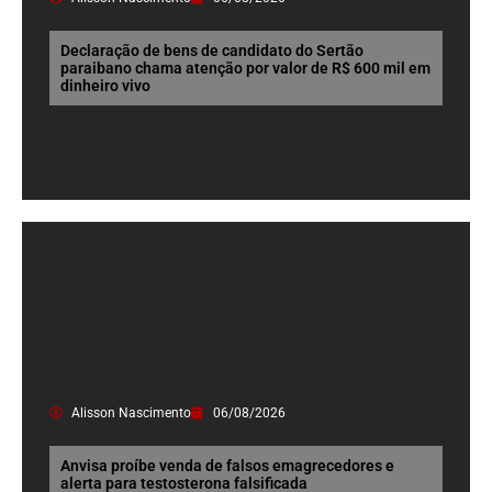
Declaração de bens de candidato do Sertão
paraibano chama atenção por valor de R$ 600 mil em
dinheiro vivo
Alisson Nascimento
06/08/2026
Anvisa proíbe venda de falsos emagrecedores e
alerta para testosterona falsificada