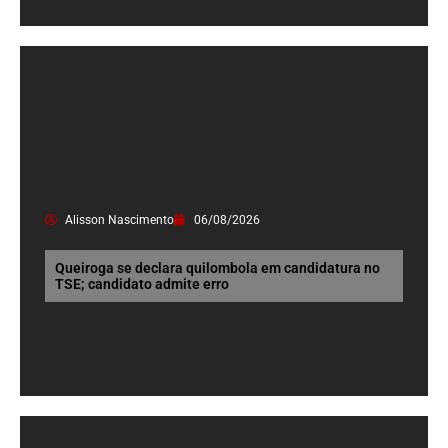
Alisson Nascimento
06/08/2026
Queiroga se declara quilombola em candidatura no
TSE; candidato admite erro