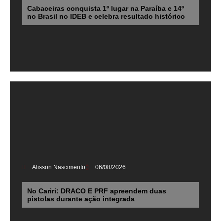
Cabaceiras conquista 1º lugar na Paraíba e 14º
no Brasil no IDEB e celebra resultado histórico
Alisson Nascimento
06/08/2026
No Cariri: DRACO E PRF apreendem duas
pistolas durante ação integrada