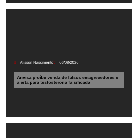
Alisson Nascimento
06/08/2026
Anvisa proíbe venda de falsos emagrecedores e
alerta para testosterona falsificada