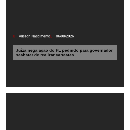
Alisson Nascimento
06/08/2026
Juíza nega ação do PL pedindo para governador
seabster de realizar carreatas