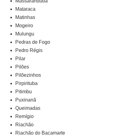
Massaranduba
Mataraca
Matinhas
Mogeiro
Mulungu
Pedras de Fogo
Pedro Régis
Pilar
Pilões
Pilõezinhos
Pirpirituba
Pitimbu
Puxinanã
Queimadas
Remígio
Riachão
Riachão do Bacamarte