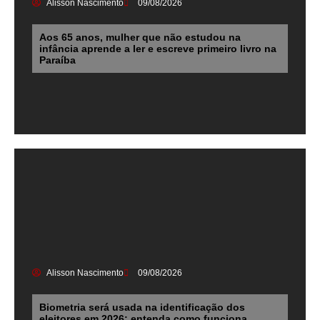
Alisson Nascimento
09/08/2026
Aos 65 anos, mulher que não estudou na
infância aprende a ler e escreve primeiro livro na
Paraíba
Alisson Nascimento
09/08/2026
Biometria será usada na identificação dos
eleitores em 2026; entenda como funciona