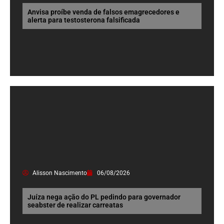
Anvisa proíbe venda de falsos emagrecedores e
alerta para testosterona falsificada
Alisson Nascimento
06/08/2026
Juíza nega ação do PL pedindo para governador
seabster de realizar carreatas