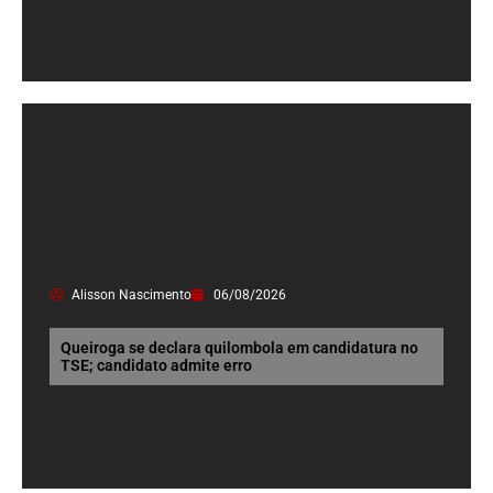
Alisson Nascimento
06/08/2026
Queiroga se declara quilombola em candidatura no
TSE; candidato admite erro