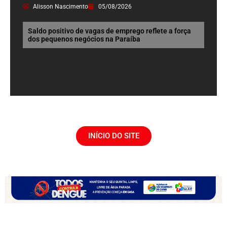
Alisson Nascimento
05/08/2026
Saldo positivo de vagas de emprego reflete a força
dos pequenos negócios na Paraíba
INÍCIO DO SITE