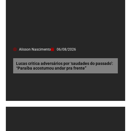
Alisson Nascimento
06/08/2026
Lucas critica adversários por ‘saudades do passado’:
“Paraíba acostumou andar pra frente”