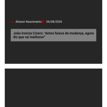
Alisson Nascimento
06/08/2026
João ironiza Cícero: “Antes falava de mudança, agora
diz que vai melhorar”