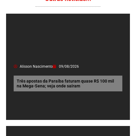
Alisson Nascimento
09/08/2026
Três apostas da Paraíba faturam quase R$ 100 mil
na Mega-Sena; veja onde saíram