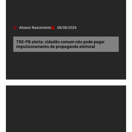
Alisson Nascimento
08/08/2026
TRE-PB alerta: cidadão comum não pode pagar
impulsionamento de propaganda eleitoral