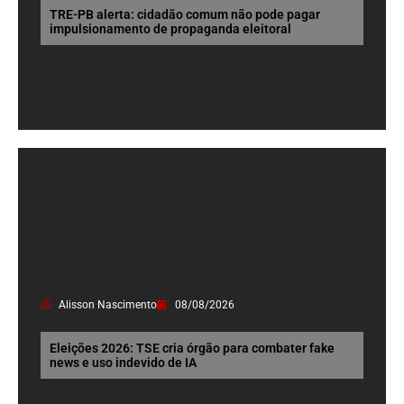
TRE-PB alerta: cidadão comum não pode pagar
impulsionamento de propaganda eleitoral
Alisson Nascimento
08/08/2026
Eleições 2026: TSE cria órgão para combater fake
news e uso indevido de IA