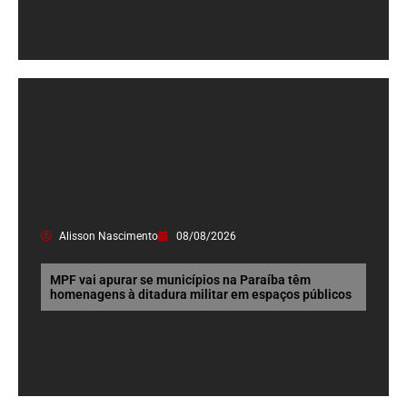
Alisson Nascimento
08/08/2026
MPF vai apurar se municípios na Paraíba têm
homenagens à ditadura militar em espaços públicos