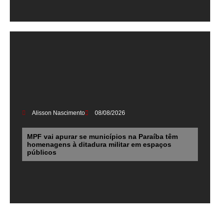
Alisson Nascimento
08/08/2026
MPF vai apurar se municípios na Paraíba têm
homenagens à ditadura militar em espaços
públicos