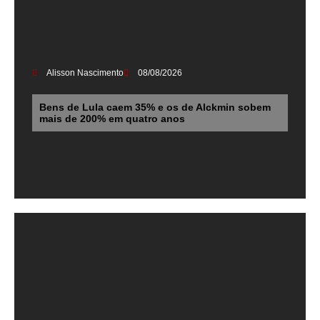
Alisson Nascimento
08/08/2026
Bens de Lula caem 35% e os de Alckmin sobem
mais de 200% em quatro anos