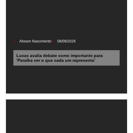
Alisson Nascimento
08/08/2026
Lucas avalia debate como importante para
‘Paraíba ver o que cada um representa’