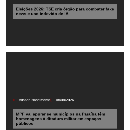
Eleições 2026: TSE cria órgão para combater fake
news e uso indevido de IA
Alisson Nascimento
08/08/2026
MPF vai apurar se municípios na Paraíba têm
homenagens à ditadura militar em espaços
públicos