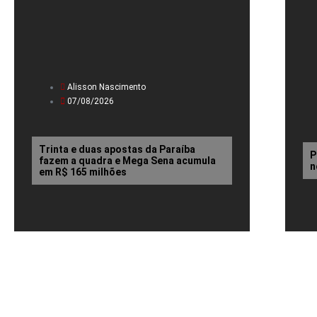
Alisson Nascimento
07/08/2026
Trinta e duas apostas da Paraíba
P
fazem a quadra e Mega Sena acumula
n
em R$ 165 milhões