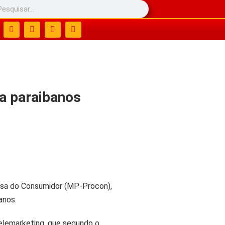
ra paraibanos
esa do Consumidor (MP-Procon),
anos.
telemarketing, que segundo o