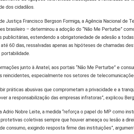
ade dos cidadãos.
de Justiça Francisco Bergson Formiga, a Agência Nacional de T
ções brasileiro – determinou a adoção do “Não Me Perturbe” como
publicitárias, estendendo a obrigatoriedade de adesão a todas
e até 60 dias, ressalvadas apenas as hipóteses de chamadas des
portabilidade.
rmações junto à Anatel, aos portais “Não Me Perturbe” e consu
s reincidentes, especialmente nos setores de telecomunicações 
oibir práticas abusivas que comprometam a privacidade e a tranq
over a responsabilização das empresas infratoras”, explicou Ber
ça Adrio Nobre Leite, a medida “reforça o papel do MP como ins
otetivas coletivas sempre que houver ameaça ou lesão a direi
s de consumo, exigindo resposta firme das instituições”, argumen