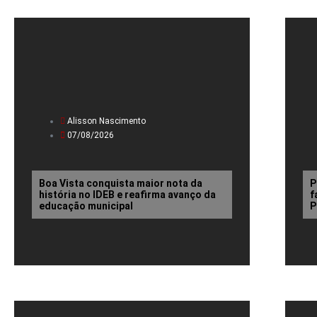
Alisson Nascimento
07/08/2026
Boa Vista conquista maior nota da
P
história no IDEB e reafirma avanço da
f
educação municipal
P