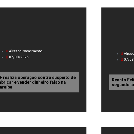
Alisson Nascimento
Aliss
07/08/2026
07/08
F realiza operação contra suspeito de
Renato Fel
abricar e vender dinheiro falso na
segundo su
araíba