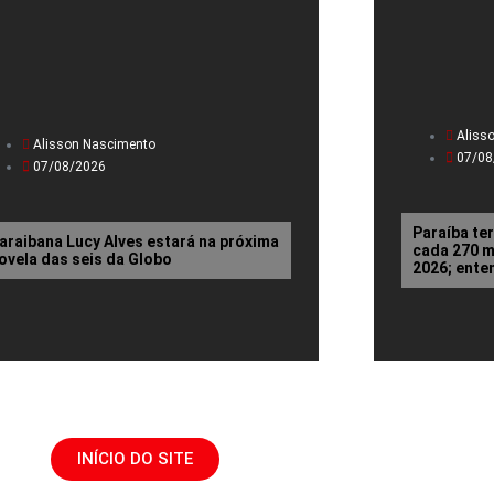
Aliss
Alisson Nascimento
07/08
07/08/2026
Paraíba te
araibana Lucy Alves estará na próxima
cada 270 mi
ovela das seis da Globo
2026; ente
INÍCIO DO SITE