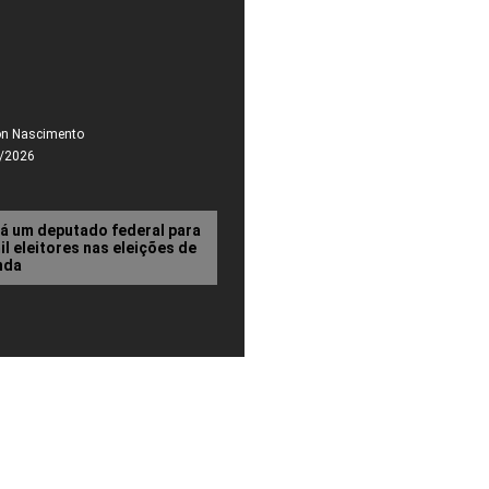
on Nascimento
/2026
rá um deputado federal para
l eleitores nas eleições de
nda