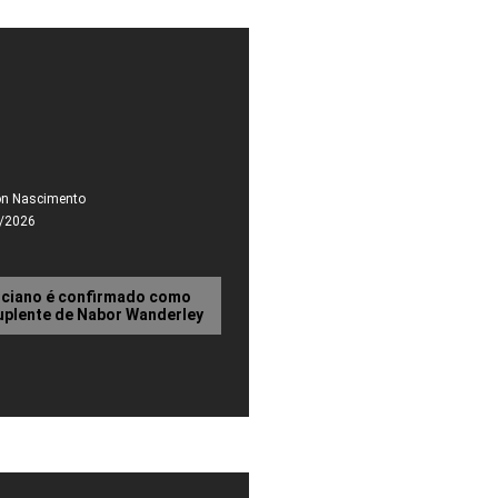
on Nascimento
/2026
iciano é confirmado como
plente de Nabor Wanderley