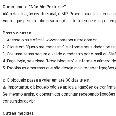
Como usar o “Não Me Perturbe”
Além da atuação institucional, o MP-Procon orienta os consum
Anatel que permite bloquear ligações de telemarketing de emp
Passo a passo:
1. Acesse o site oficial: www.naomeperturbe.com.br
2. Clique em “Quero me cadastrar” e informe seus dados pesso
3. Crie uma senha segura e valide o cadastro por e-mail ou SM
4. Faça login, selecione “Novo bloqueio” e informe o número d
5. Escolha as empresas que não deseja mais receber ligações e
⏳ O bloqueio passa a valer em até 30 dias úteis.
⚠️ Importante: o bloqueio não se aplica a ligações de confirm
Se, mesmo assim, o consumidor continuar recebendo ligações
consumidor.gov.br.
Outras medidas