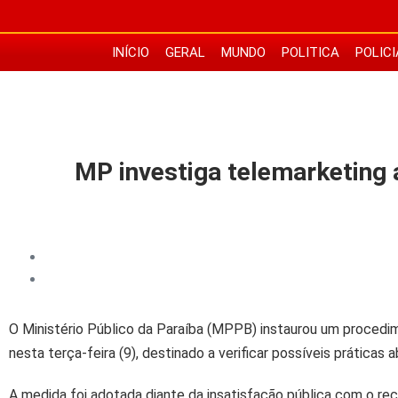
INÍCIO
GERAL
MUNDO
POLITICA
POLICI
MP investiga telemarketing a
O Ministério Público da Paraíba (MPPB) instaurou um proced
nesta terça-feira (9), destinado a verificar possíveis prátic
A medida foi adotada diante da insatisfação pública com o re