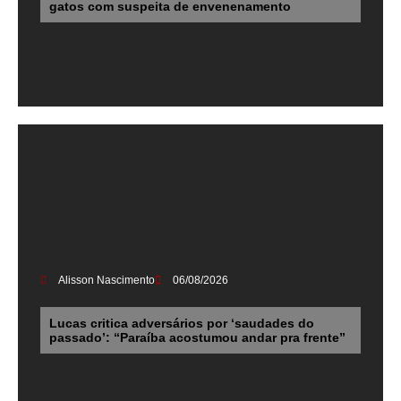
gatos com suspeita de envenenamento
Alisson Nascimento
06/08/2026
Lucas critica adversários por ‘saudades do
passado’: “Paraíba acostumou andar pra frente”