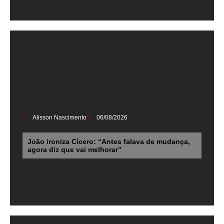
Alisson Nascimento
06/08/2026
João ironiza Cícero: “Antes falava de mudança,
agora diz que vai melhorar”