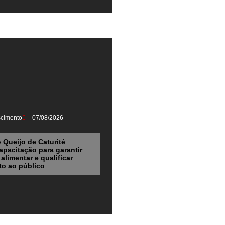
scimento
07/08/2026
o Queijo de Caturité
pacitação para garantir
alimentar e qualificar
o ao público