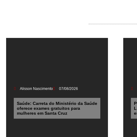
Alisson Nascimento
07/08/2026
Saúde: Carreta do Ministério da Saúde
P
oferece exames gratuitos para
L
mulheres em Santa Cruz
e