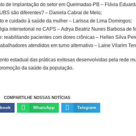
lato de implantação do setor em Queimadas-PB – Flávia Eduarda
s UBS são diferentes? – Daniela Cabral de Melo;
nto e cuidado à saúde da mulher – Larissa de Lima Domingos;
tégia intersetorial no CAPS – Adrya Beatriz Nunes Barbosa de 
 reabilitando pacientes com dores crônicas – Hellen Silva Pere
rabalhadores atendidos em turno alternativo – Laine Vilarim Ten
nto estadual das práticas exitosas desenvolvidas pela rede mu
 à promoção da saúde da população.
COMPARTILHE NOSSAS NOTÍCIAS
ebook
WhatsApp
Telegram