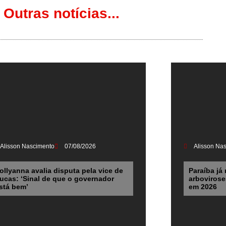
Outras notícias...
Alisson Nascimento
07/08/2026
Alisson Na
ollyanna avalia disputa pela vice de
Paraíba já 
ucas: ‘Sinal de que o governador
arbovirose
stá bem’
em 2026