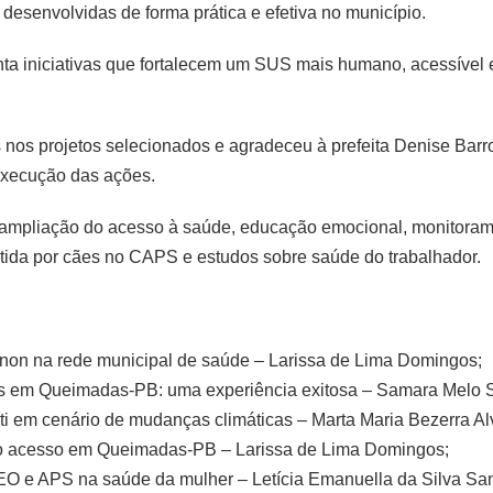
esenvolvidas de forma prática e efetiva no município.
ta iniciativas que fortalecem um SUS mais humano, acessível e
 nos projetos selecionados e agradeceu à prefeita Denise Barr
 execução das ações.
ra ampliação do acesso à saúde, educação emocional, monitora
ssistida por cães no CAPS e estudos sobre saúde do trabalhador.
lanon na rede municipal de saúde – Larissa de Lima Domingos;
s em Queimadas-PB: uma experiência exitosa – Samara Melo S
i em cenário de mudanças climáticas – Marta Maria Bezerra Al
o do acesso em Queimadas-PB – Larissa de Lima Domingos;
, CEO e APS na saúde da mulher – Letícia Emanuella da Silva Sa