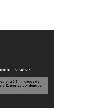
scimento
07/08/2026
registra 5,8 mil casos de
s e 11 mortes por dengue