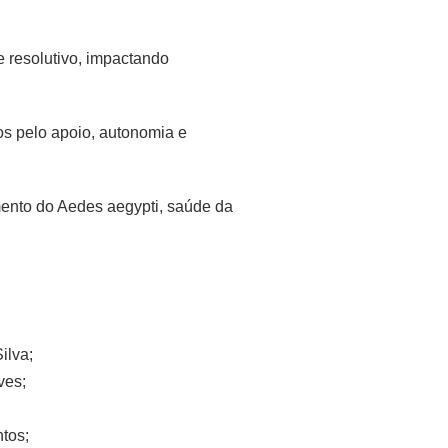
 resolutivo, impactando
os pelo apoio, autonomia e
mento do Aedes aegypti, saúde da
ilva;
ves;
ntos;