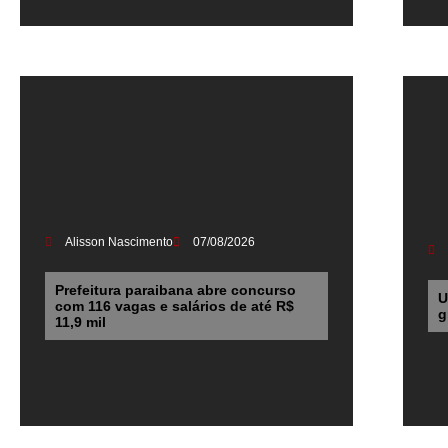
Alisson Nascimento
07/08/2026
Prefeitura paraibana abre concurso
U
com 116 vagas e salários de até R$
g
11,9 mil