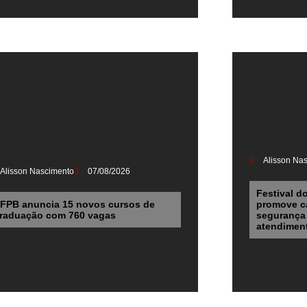
Alisson Na
Alisson Nascimento
07/08/2026
Festival d
FPB anuncia 15 novos cursos de
promove ca
raduação com 760 vagas
segurança 
atendiment