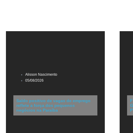
Alisson Nascimento
05/08/2026
Saldo positivo de vagas de emprego
F
reflete a força dos pequenos
G
negócios na Paraíba
P