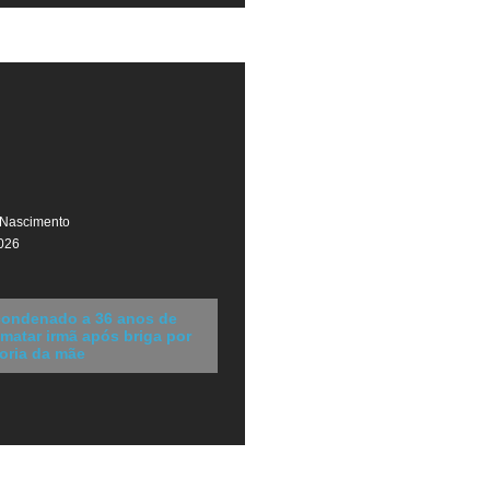
 Nascimento
026
ondenado a 36 anos de
 matar irmã após briga por
oria da mãe