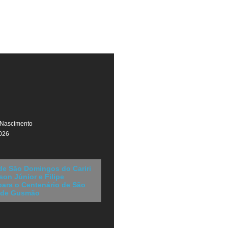
 Nascimento
026
 de São Domingos do Cariri
son Júnior e Filipe
para o Centenário de São
 de Gusmão