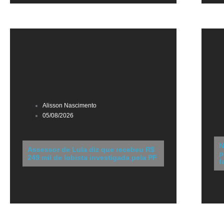
Alisson Nascimento
05/08/2026
N
Assessor de Lula diz que recebeu R$
p
249 mil de lobista investigada pela PF
f