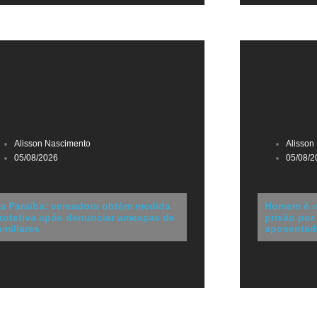
Alisson Nascimento
Alisson
05/08/2026
05/08/2
a Paraíba: vereadora obtém medida
Homem é c
rotetiva após denunciar ameaças de
prisão por
amiliares
aposentad