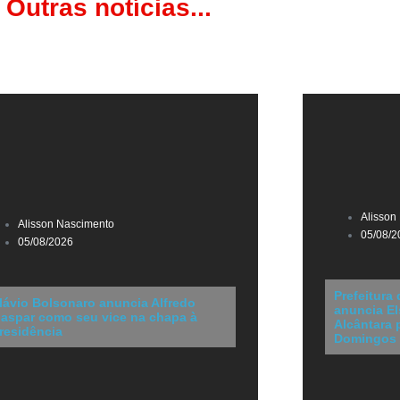
Outras notícias...
Alisson
Alisson Nascimento
05/08/2
05/08/2026
Prefeitura
lávio Bolsonaro anuncia Alfredo
anuncia El
aspar como seu vice na chapa à
Alcântara 
residência
Domingos