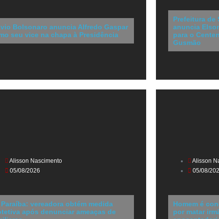
Prefeitura de
ávio Bolsonaro anuncia Alfredo Gaspar
anuncia Elson
mo seu vice na chapa à Presidência
para o Cente
Gusmão
Alisson Nascimento
Alisson N
05/08/2026
05/08/20
 Paraíba: vereadora obtém medida
Homem é cond
otetiva após denunciar ameaças de
por matar irm