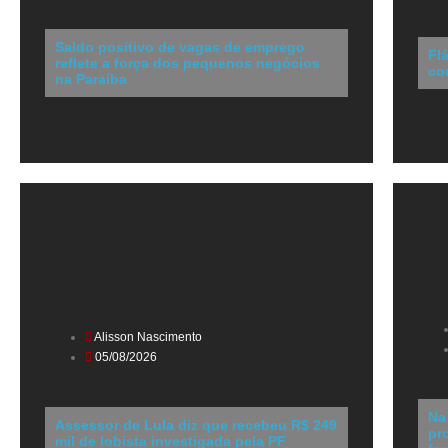
Saldo positivo de vagas de emprego
Fl
reflete a força dos pequenos negócios
co
na Paraíba
Alisson Nascimento
05/08/2026
Na
Assessor de Lula diz que recebeu R$ 249
pr
mil de lobista investigada pela PF