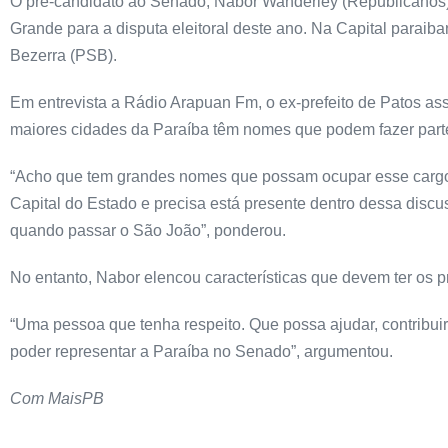
O pré-candidato ao Senado, Nabor Wanderley (Republicanos),
Grande para a disputa eleitoral deste ano. Na Capital paraib
Bezerra (PSB).
Em entrevista a Rádio Arapuan Fm, o ex-prefeito de Patos as
maiores cidades da Paraíba têm nomes que podem fazer part
“Acho que tem grandes nomes que possam ocupar esse cargo. A
Capital do Estado e precisa está presente dentro dessa discu
quando passar o São João”, ponderou.
No entanto, Nabor elencou características que devem ter os p
“Uma pessoa que tenha respeito. Que possa ajudar, contribui
poder representar a Paraíba no Senado”, argumentou.
Com MaisPB