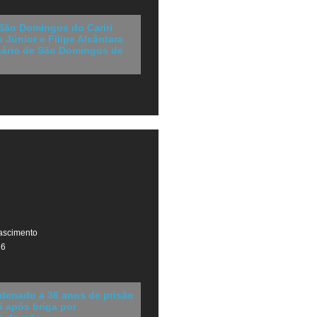
 São Domingos do Cariri
 Júnior e Filipe Alcântara
nário de São Domingos de
ascimento
26
enado a 36 anos de prisão
ã após briga por