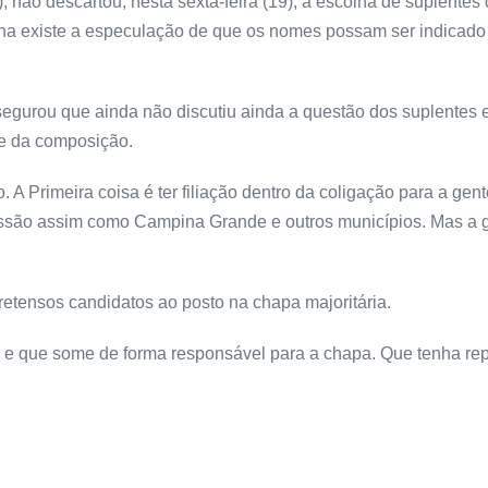
 não descartou, nesta sexta-feira (19), a escolha de suplent
ana existe a especulação de que os nomes possam ser indicado 
segurou que ainda não discutiu ainda a questão dos suplentes 
e da composição.
 Primeira coisa é ter filiação dentro da coligação para a gen
ssão assim como Campina Grande e outros municípios. Mas a gen
retensos candidatos ao posto na chapa majoritária.
r e que some de forma responsável para a chapa. Que tenha rep