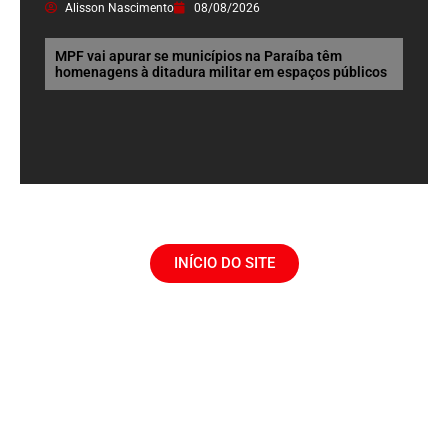
Alisson Nascimento
08/08/2026
MPF vai apurar se municípios na Paraíba têm
homenagens à ditadura militar em espaços públicos
INÍCIO DO SITE