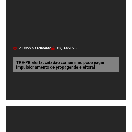
Alisson Nascimento
08/08/2026
TRE-PB alerta: cidadão comum não pode pagar
impulsionamento de propaganda eleitoral