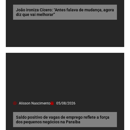
João ironiza Cícero: “Antes falava de mudança, agora
diz que vai melhorar”
Alisson Nascimento
05/08/2026
Saldo positivo de vagas de emprego reflete a força
dos pequenos negócios na Paraíba