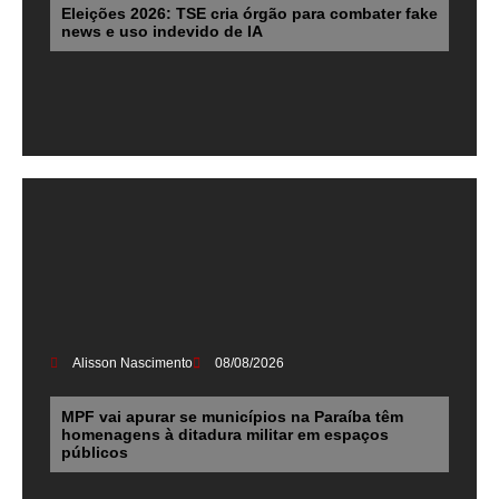
Eleições 2026: TSE cria órgão para combater fake
news e uso indevido de IA
Alisson Nascimento
08/08/2026
MPF vai apurar se municípios na Paraíba têm
homenagens à ditadura militar em espaços
públicos