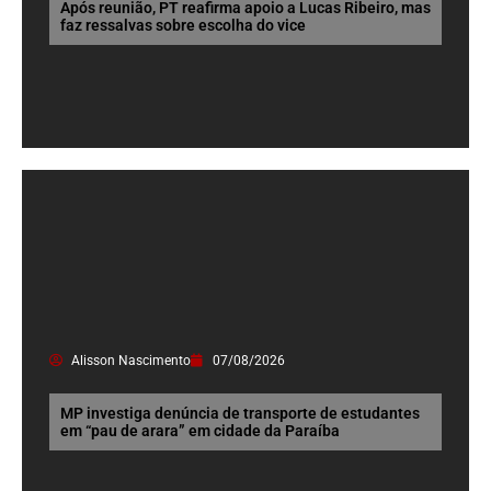
Após reunião, PT reafirma apoio a Lucas Ribeiro, mas
faz ressalvas sobre escolha do vice
Alisson Nascimento
07/08/2026
MP investiga denúncia de transporte de estudantes
em “pau de arara” em cidade da Paraíba