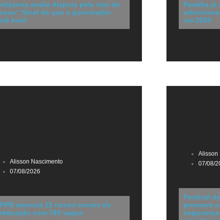
ollyanna avalia disputa pela vice de
Paraíba já 
ucas: ‘Sinal de que o governador
arbovirose
stá bem’
em 2026
Alisson
Alisson Nascimento
07/08/2
07/08/2026
Festival d
FPB anuncia 15 novos cursos de
promove ca
raduação com 760 vagas
segurança 