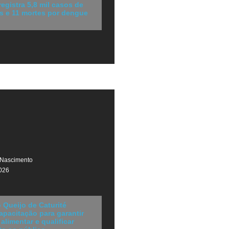
registra 5,8 mil casos de
s e 11 mortes por dengue
 Nascimento
026
o Queijo de Caturité
pacitação para garantir
alimentar e qualificar