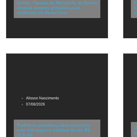
Saúde: Carreta do Ministério da Saúde
P
oferece exames gratuitos para
L
mulheres em Santa Cruz
e
Alisson Nascimento
07/08/2026
Prefeitura paraibana abre concurso
U
com 116 vagas e salários de até R$
g
11,9 mil