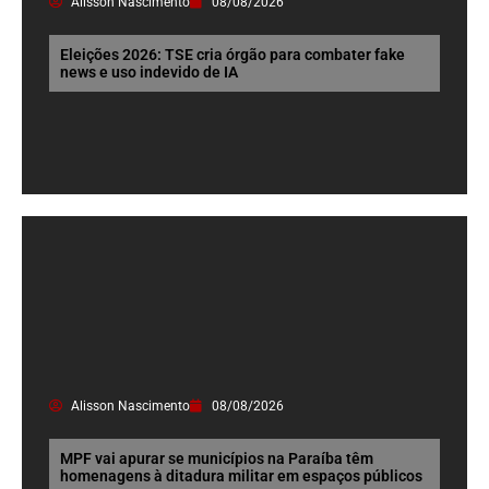
Alisson Nascimento
08/08/2026
Eleições 2026: TSE cria órgão para combater fake
news e uso indevido de IA
Alisson Nascimento
08/08/2026
MPF vai apurar se municípios na Paraíba têm
homenagens à ditadura militar em espaços públicos