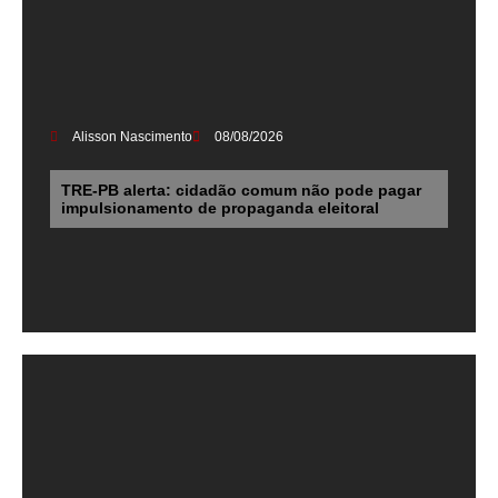
Alisson Nascimento
08/08/2026
TRE-PB alerta: cidadão comum não pode pagar
impulsionamento de propaganda eleitoral