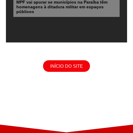
MPF vai apurar se municípios na Paraíba têm
homenagens à ditadura militar em espaços
públicos
INÍCIO DO SITE