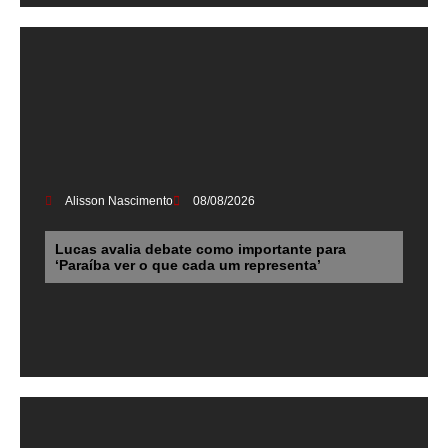
Alisson Nascimento
08/08/2026
Lucas avalia debate como importante para
‘Paraíba ver o que cada um representa’