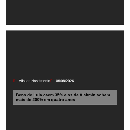
Alisson Nascimento
08/08/2026
Bens de Lula caem 35% e os de Alckmin sobem
mais de 200% em quatro anos