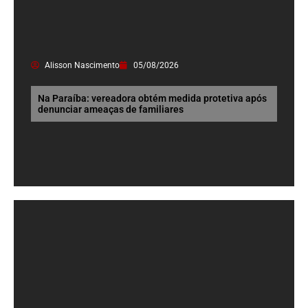
Alisson Nascimento
05/08/2026
Na Paraíba: vereadora obtém medida protetiva após
denunciar ameaças de familiares