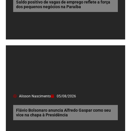
Saldo positivo de vagas de emprego reflete a força
dos pequenos negócios na Paraíba
Alisson Nascimento
05/08/2026
Flávio Bolsonaro anuncia Alfredo Gaspar como seu
vice na chapa à Presidência