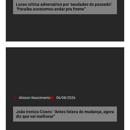
Lucas critica adversários por ‘saudades do passado’:
“Paraíba acostumou andar pra frente”
Alisson Nascimento
06/08/2026
João ironiza Cícero: “Antes falava de mudança, agora
diz que vai melhorar”