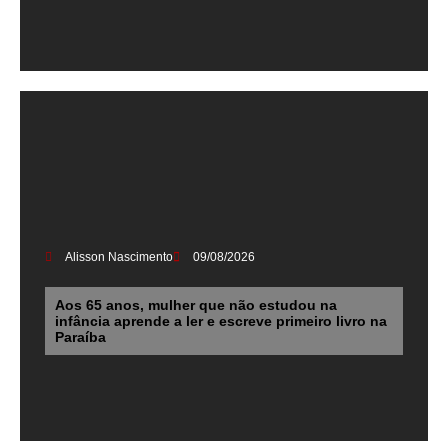
Alisson Nascimento
09/08/2026
Aos 65 anos, mulher que não estudou na
infância aprende a ler e escreve primeiro livro na
Paraíba