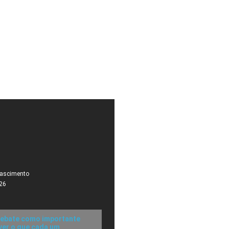
Nascimento
26
debate como importante
 ver o que cada um