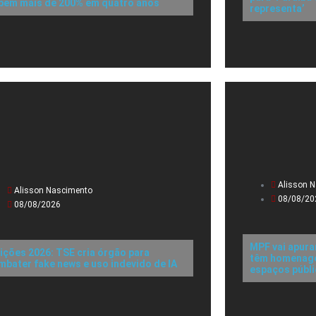
bem mais de 200% em quatro anos
representa’
Alisson 
Alisson Nascimento
08/08/20
08/08/2026
MPF vai apura
eições 2026: TSE cria órgão para
têm homenagen
mbater fake news e uso indevido de IA
espaços públ