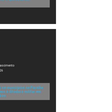
Nascimento
26
r se municípios na Paraíba
s à ditadura militar em
icos