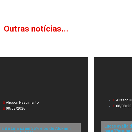
Outras notícias...
Alisson 
Alisson Nascimento
08/08/20
08/08/2026
Lucas avalia 
ns de Lula caem 35% e os de Alckmin
para ‘Paraíba