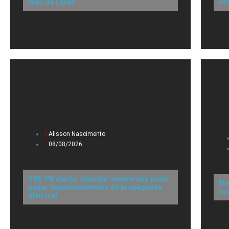
lado de Lucas
so
Alisson Nascimento
08/08/2026
TRE-PB alerta: cidadão comum não pode
El
pagar impulsionamento de propaganda
co
eleitoral