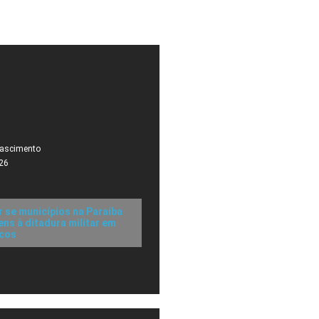
Nascimento
26
r se municípios na Paraíba
s à ditadura militar em
icos