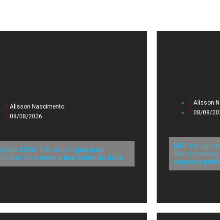
Alisson 
Alisson Nascimento
08/08/20
08/08/2026
MPF vai apura
eições 2026: TSE cria órgão para
têm homenagen
mbater fake news e uso indevido de IA
espaços públ