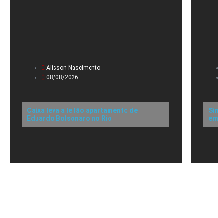
Alisson Nascimento
08/08/2026
Caixa leva a leilão apartamento de
Si
Eduardo Bolsonaro no Rio
em