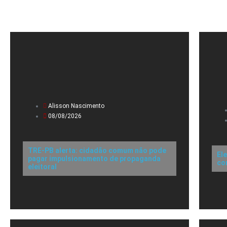
Alisson Nascimento
08/08/2026
TRE-PB alerta: cidadão comum não pode
El
pagar impulsionamento de propaganda
co
eleitoral