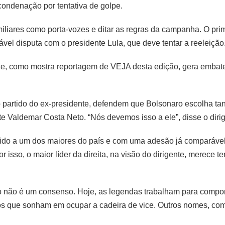
condenação por tentativa de golpe.
liares como porta-vozes e ditar as regras da campanha. O prim
vel disputa com o presidente Lula, que deve tentar a reeleição
 e, como mostra reportagem de VEJA desta edição, gera embates
o partido do ex-presidente, defendem que Bolsonaro escolha tan
te Valdemar Costa Neto. “Nós devemos isso a ele”, disse o dirig
tido a um dos maiores do país e com uma adesão já comparáve
sso, o maior líder da direita, na visão do dirigente, merece ter
aro não é um consenso. Hoje, as legendas trabalham para comp
os que sonham em ocupar a cadeira de vice. Outros nomes, com