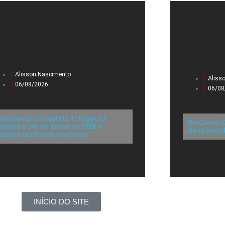
Alisson Nascimento
Aliss
06/08/2026
06/08
abaceiras conquista 1º lugar na
No Cariri:
araíba e 14º no Brasil no IDEB e
duas pisto
elebra resultado histórico
INÍCIO DO SITE