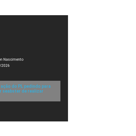
on Nascimento
/2026
 ação do PL pedindo para
 seabster de realizar