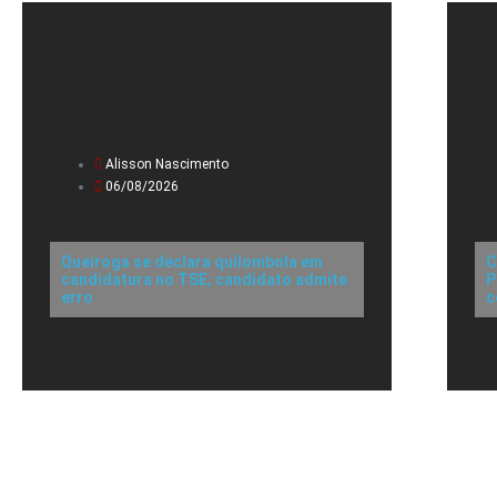
Alisson Nascimento
06/08/2026
Queiroga se declara quilombola em
C
candidatura no TSE; candidato admite
P
erro
c