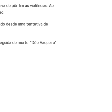
va de pôr fim às violências. Ao
ão.
gido desde uma tentativa de
seguida de morte. “Déo Vaqueiro”