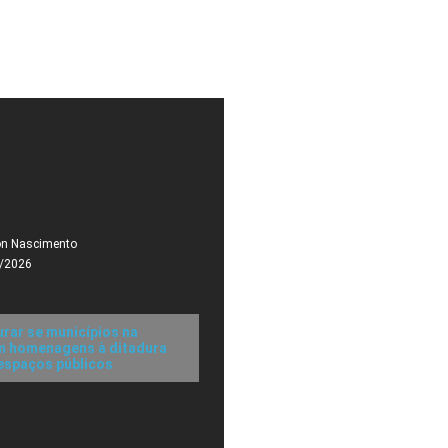
on Nascimento
/2026
urar se municípios na
m homenagens à ditadura
 espaços públicos