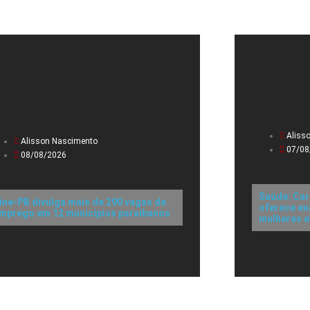
Aliss
Alisson Nascimento
07/08
08/08/2026
Saúde: Car
ine-PB divulga mais de 290 vagas de
oferece ex
mprego em 12 municípios paraibanos
mulheres e