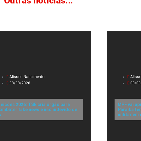
Outras notícias...
Alisson Nascimento
Aliss
08/08/2026
08/08
leições 2026: TSE cria órgão para
MPF vai ap
ombater fake news e uso indevido de
Paraíba tê
A
militar em