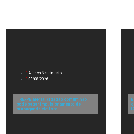
Alisson Nascimento
08/08/2026
TRE-PB alerta: cidadão comum não
E
pode pagar impulsionamento de
c
propaganda eleitoral
I