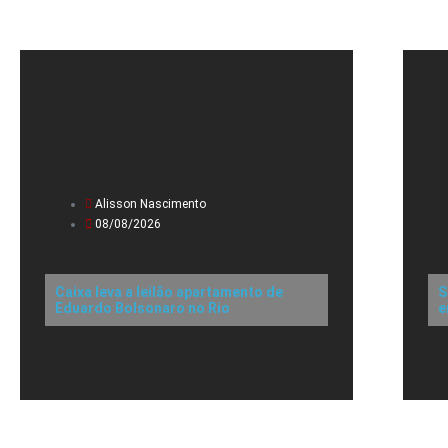
Alisson Nascimento
08/08/2026
Caixa leva a leilão apartamento de
S
Eduardo Bolsonaro no Rio
e