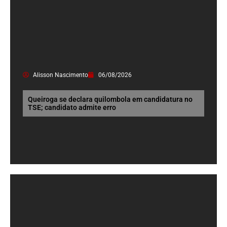
Alisson Nascimento
06/08/2026
Queiroga se declara quilombola em candidatura no
TSE; candidato admite erro