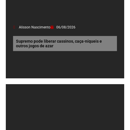
Alisson Nascimento
06/08/2026
Supremo pode liberar cassinos, caça-níqueis e
outros jogos de azar