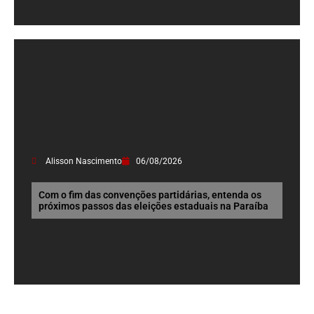
Alisson Nascimento
06/08/2026
Com o fim das convenções partidárias, entenda os
próximos passos das eleições estaduais na Paraíba