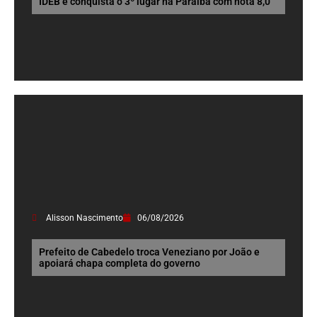
IDEB e conquista o 3º lugar na Paraíba com nota 8,0
Alisson Nascimento
06/08/2026
Prefeito de Cabedelo troca Veneziano por João e
apoiará chapa completa do governo