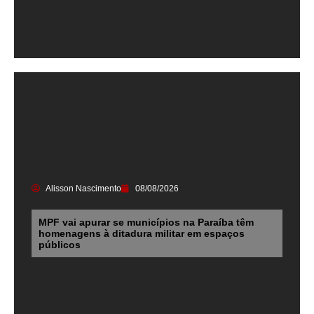
Alisson Nascimento
08/08/2026
MPF vai apurar se municípios na Paraíba têm
homenagens à ditadura militar em espaços
públicos