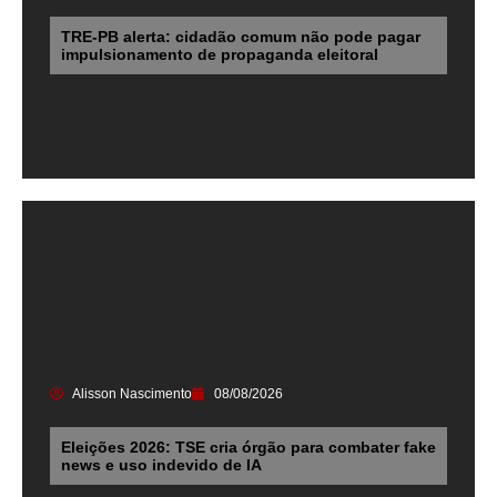
TRE-PB alerta: cidadão comum não pode pagar
impulsionamento de propaganda eleitoral
Alisson Nascimento
08/08/2026
Eleições 2026: TSE cria órgão para combater fake
news e uso indevido de IA