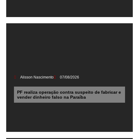
Alisson Nascimento
07/08/2026
PF realiza operação contra suspeito de fabricar e
vender dinheiro falso na Paraíba