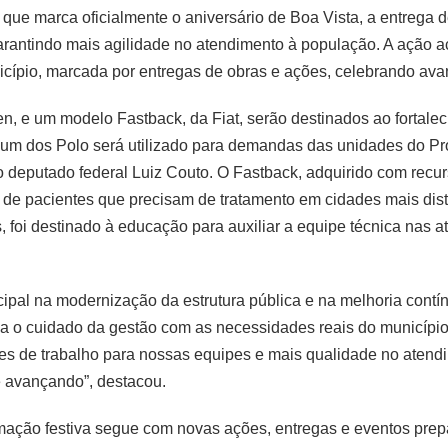
ia que marca oficialmente o aniversário de Boa Vista, a entrega
e garantindo mais agilidade no atendimento à população. A ação
cípio, marcada por entregas de obras e ações, celebrando avan
, e um modelo Fastback, da Fiat, serão destinados ao fortale
 um dos Polo será utilizado para demandas das unidades do P
 deputado federal Luiz Couto. O Fastback, adquirido com recurs
o de pacientes que precisam de tratamento em cidades mais dist
 foi destinado à educação para auxiliar a equipe técnica nas a
ipal na modernização da estrutura pública e na melhoria contín
iza o cuidado da gestão com as necessidades reais do municípi
ições de trabalho para nossas equipes e mais qualidade no ate
e avançando”, destacou.
amação festiva segue com novas ações, entregas e eventos prep