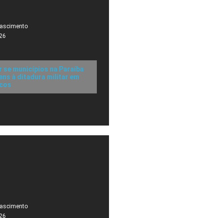
Nascimento
26
r se municípios na Paraíba
s à ditadura militar em
icos
Nascimento
26