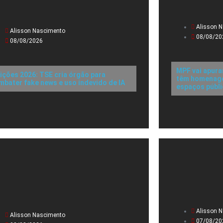
Alisson 
Alisson Nascimento
08/08/20
08/08/2026
MPF vai apura
eições 2026: TSE cria órgão para
têm homenagen
mbater fake news e uso indevido de IA
espaços públ
Alisson 
Alisson Nascimento
07/08/20