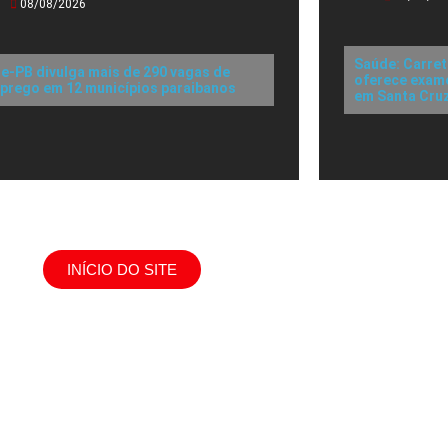
08/08/2026
Saúde: Carret
ne-PB divulga mais de 290 vagas de
oferece exame
prego em 12 municípios paraibanos
em Santa Cru
INÍCIO DO SITE