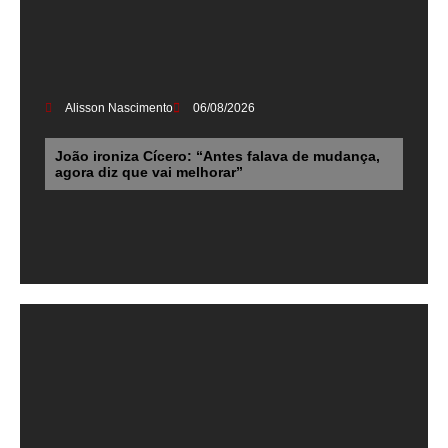
Alisson Nascimento
06/08/2026
João ironiza Cícero: “Antes falava de mudança,
agora diz que vai melhorar”