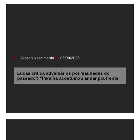
Alisson Nascimento
06/08/2026
Lucas critica adversários por ‘saudades do
passado’: “Paraíba acostumou andar pra frente”