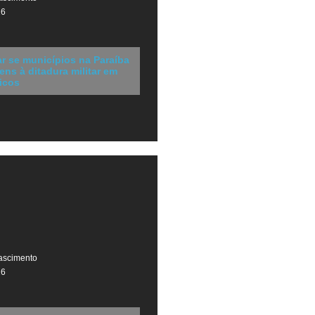
26
r se municípios na Paraíba
s à ditadura militar em
icos
ascimento
26