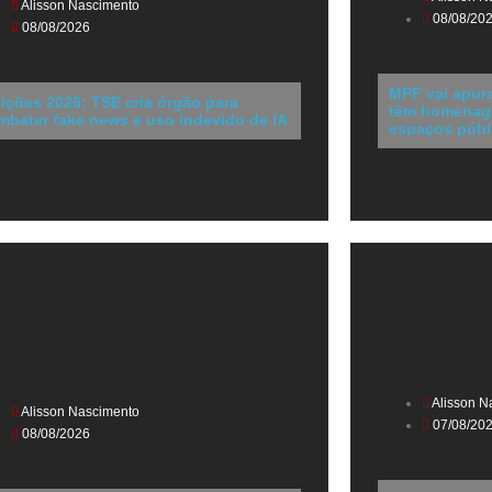
Alisson Nascimento
08/08/20
08/08/2026
MPF vai apura
eições 2026: TSE cria órgão para
têm homenagen
mbater fake news e uso indevido de IA
espaços públ
Alisson N
Alisson Nascimento
07/08/20
08/08/2026