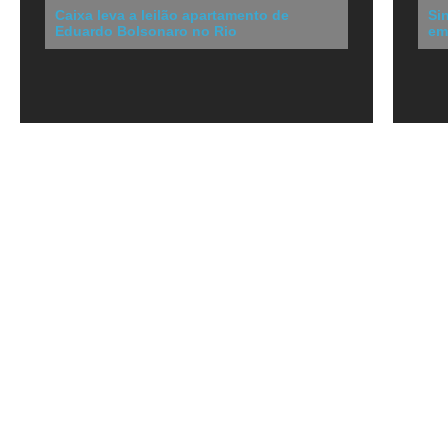
Caixa leva a leilão apartamento de
Si
Eduardo Bolsonaro no Rio
em