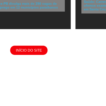
Saúde: Carret
ne-PB divulga mais de 290 vagas de
oferece exame
prego em 12 municípios paraibanos
em Santa Cru
INÍCIO DO SITE