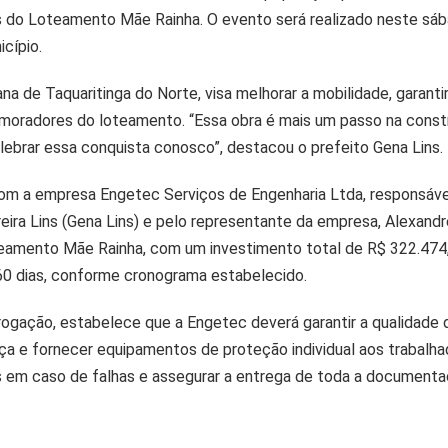
s do Loteamento Mãe Rainha. O evento será realizado neste sába
cípio.
ana de Taquaritinga do Norte, visa melhorar a mobilidade, garanti
moradores do loteamento. “Essa obra é mais um passo na cons
lebrar essa conquista conosco”, destacou o prefeito Gena Lins.
to com a empresa Engetec Serviços de Engenharia Ltda, responsáv
eira Lins (Gena Lins) e pelo representante da empresa, Alexandr
eamento Mãe Rainha, com um investimento total de R$ 322.474,86
 60 dias, conforme cronograma estabelecido.
ogação, estabelece que a Engetec deverá garantir a qualidade do
 e fornecer equipamentos de proteção individual aos trabalhado
 em caso de falhas e assegurar a entrega de toda a documentaç