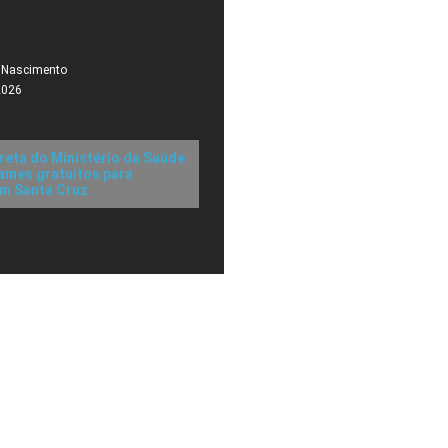
 Nascimento
2026
reta do Ministério da Saúde
ames gratuitos para
m Santa Cruz