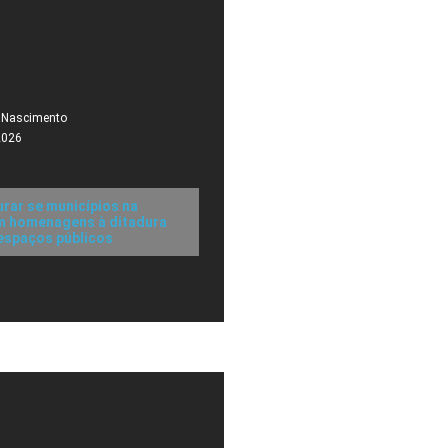
 Nascimento
2026
urar se municípios na
m homenagens à ditadura
 espaços públicos