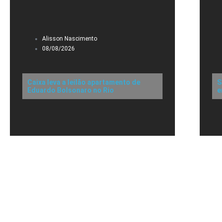
Alisson Nascimento
08/08/2026
Caixa leva a leilão apartamento de
S
Eduardo Bolsonaro no Rio
e