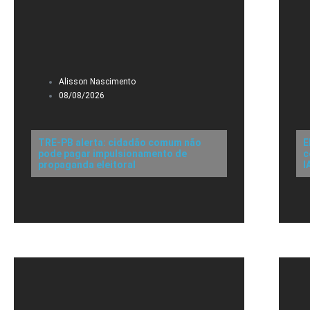
Alisson Nascimento
08/08/2026
TRE-PB alerta: cidadão comum não
E
pode pagar impulsionamento de
c
propaganda eleitoral
I