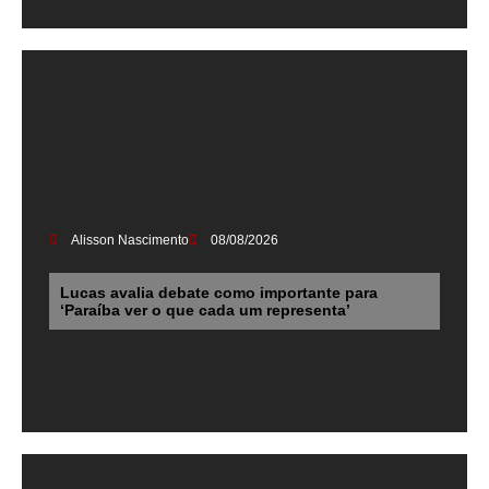
Alisson Nascimento
08/08/2026
Lucas avalia debate como importante para
‘Paraíba ver o que cada um representa’