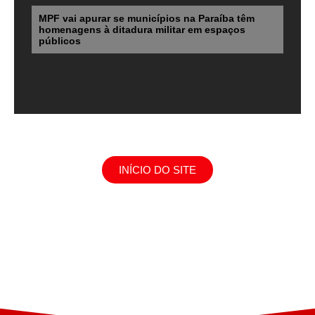
MPF vai apurar se municípios na Paraíba têm
homenagens à ditadura militar em espaços
públicos
INÍCIO DO SITE