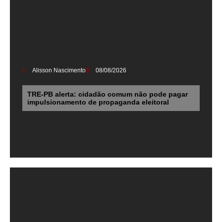
Alisson Nascimento
08/08/2026
TRE-PB alerta: cidadão comum não pode pagar
impulsionamento de propaganda eleitoral