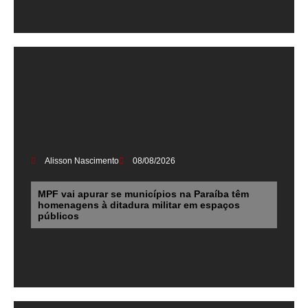
Alisson Nascimento
08/08/2026
MPF vai apurar se municípios na Paraíba têm
homenagens à ditadura militar em espaços
públicos