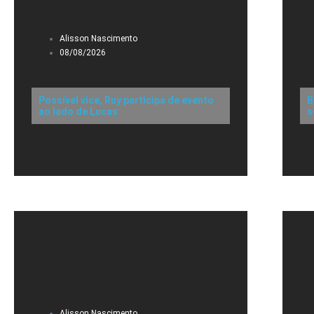
Alisson Nascimento
08/08/2026
Possível vice, Ruy participa de evento
B
ao lado de Lucas
s
Alisson Nascimento