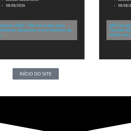
08/08/2026
08/08/
leições 2026: TSE cria órgão para
MPF vai ap
ombater fake news e uso indevido de
Paraíba tê
A
militar em
INÍCIO DO SITE