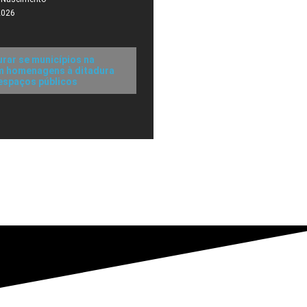
2026
urar se municípios na
m homenagens à ditadura
 espaços públicos