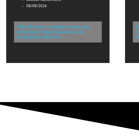
08/08/2026
TRE-PB alerta: cidadão comum não
E
pode pagar impulsionamento de
c
propaganda eleitoral
I