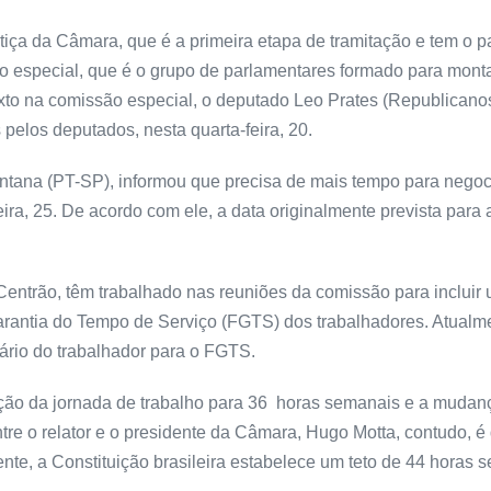
ça da Câmara, que é a primeira etapa de tramitação e tem o pap
 especial, que é o grupo de parlamentares formado para montar 
exto na comissão especial, o deputado Leo Prates (Republicano
pelos deputados, nesta quarta-feira, 20.
ntana (PT-SP), informou que precisa de mais tempo para negoci
ira, 25. De acordo com ele, a data originalmente prevista para
entrão, têm trabalhado nas reuniões da comissão para incluir 
Garantia do Tempo de Serviço (FGTS) dos trabalhadores. Atual
ário do trabalhador para o FGTS.
ção da jornada de trabalho para 36 horas semanais e a muda
tre o relator e o presidente da Câmara, Hugo Motta, contudo, 
te, a Constituição brasileira estabelece um teto de 44 horas 