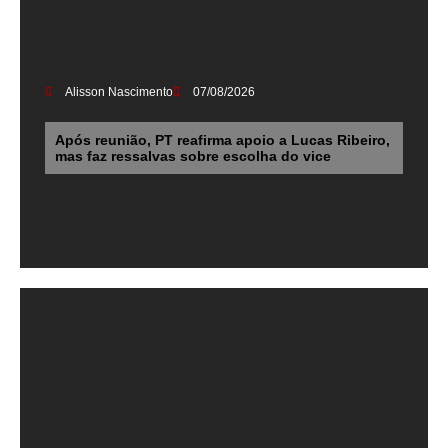
Alisson Nascimento
07/08/2026
Após reunião, PT reafirma apoio a Lucas Ribeiro,
mas faz ressalvas sobre escolha do vice