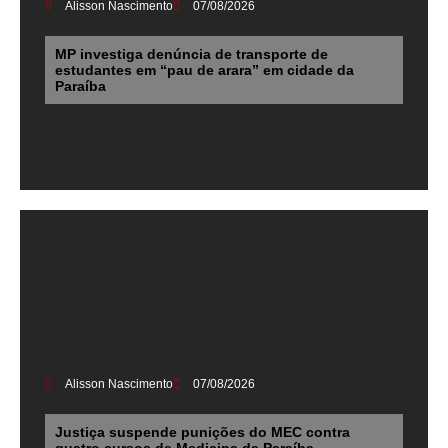
Alisson Nascimento
07/08/2026
MP investiga denúncia de transporte de
estudantes em “pau de arara” em cidade da
Paraíba
Alisson Nascimento
07/08/2026
Justiça suspende punições do MEC contra
quatro cursos de Medicina da Paraíba