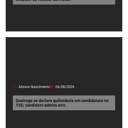
Alisson Nascimento
06/08/2026
Queiroga se declara quilombola em candidatura no
TSE; candidato admite erro