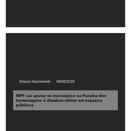
Alisson Nascimento
08/08/2026
MPF vai apurar se municípios na Paraíba têm
homenagens à ditadura militar em espaços
públicos