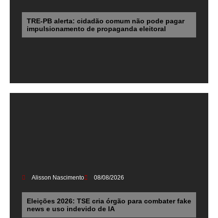
TRE-PB alerta: cidadão comum não pode pagar
impulsionamento de propaganda eleitoral
Alisson Nascimento
08/08/2026
Eleições 2026: TSE cria órgão para combater fake
news e uso indevido de IA