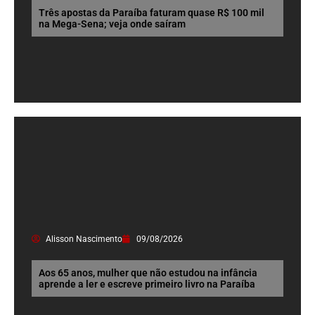
Três apostas da Paraíba faturam quase R$ 100 mil
na Mega-Sena; veja onde saíram
Alisson Nascimento
09/08/2026
Aos 65 anos, mulher que não estudou na infância
aprende a ler e escreve primeiro livro na Paraíba