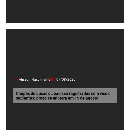
Alisson Nascimento
07/08/2026
Chapas de Lucas e João são registradas sem vice e
suplentes; prazo se encerra em 15 de agosto