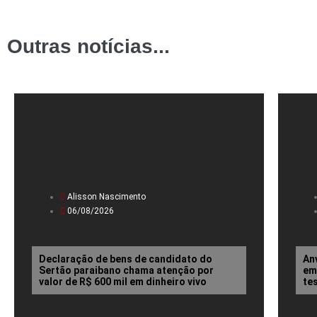
Outras notícias...
Alisson Nascimento
06/08/2026
Declaração de bens de candidato do
An
Sertão paraibano chama atenção por
em
valor de R$ 600 mil em dinheiro vivo
te