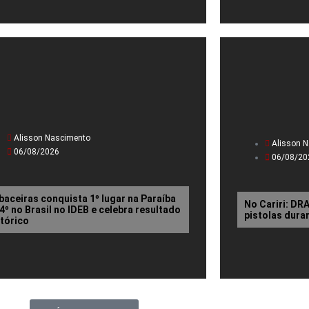
Alisson Nascimento
Alisson 
06/08/2026
06/08/20
baceiras conquista 1º lugar na Paraíba
No Cariri: D
14º no Brasil no IDEB e celebra resultado
pistolas dura
stórico