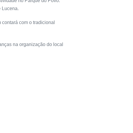
stividade no Parque do Povo.
e Lucena.
 contará com o tradicional
danças na organização do local