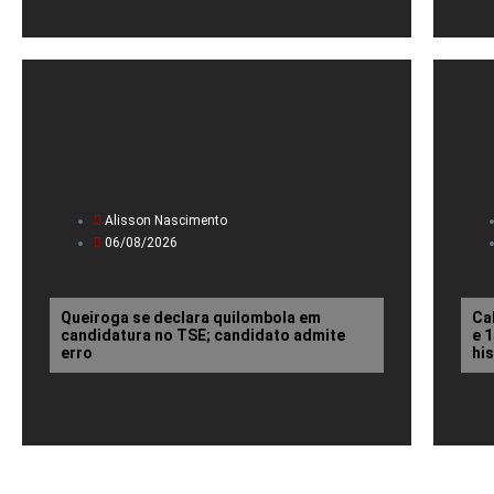
Alisson Nascimento
06/08/2026
Queiroga se declara quilombola em
Ca
candidatura no TSE; candidato admite
e 
erro
hi