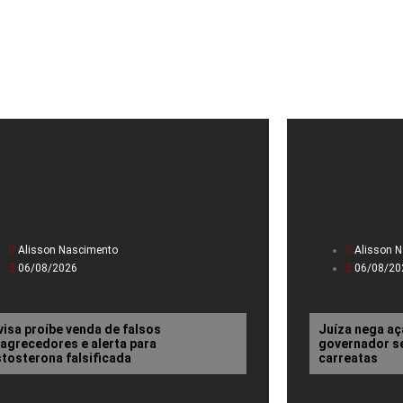
Alisson Nascimento
Alisson 
06/08/2026
06/08/20
visa proíbe venda de falsos
Juíza nega aç
agrecedores e alerta para
governador se
stosterona falsificada
carreatas