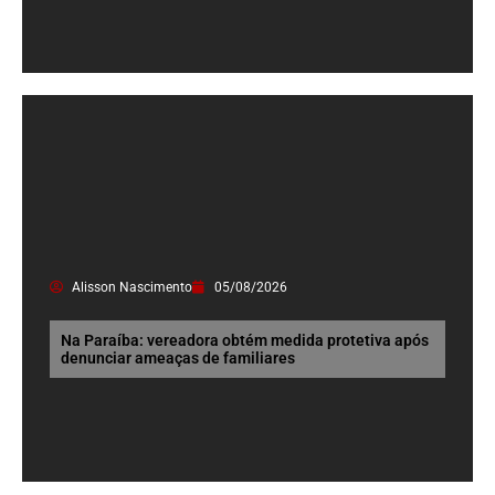
Alisson Nascimento
05/08/2026
Na Paraíba: vereadora obtém medida protetiva após
denunciar ameaças de familiares