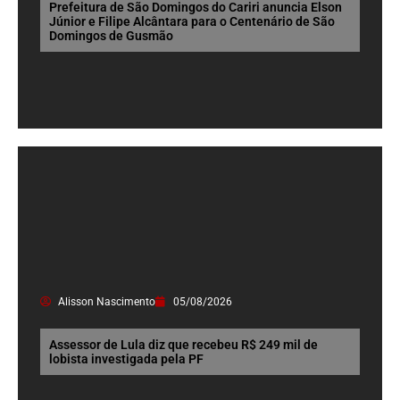
Prefeitura de São Domingos do Cariri anuncia Elson
Júnior e Filipe Alcântara para o Centenário de São
Domingos de Gusmão
Alisson Nascimento
05/08/2026
Assessor de Lula diz que recebeu R$ 249 mil de
lobista investigada pela PF