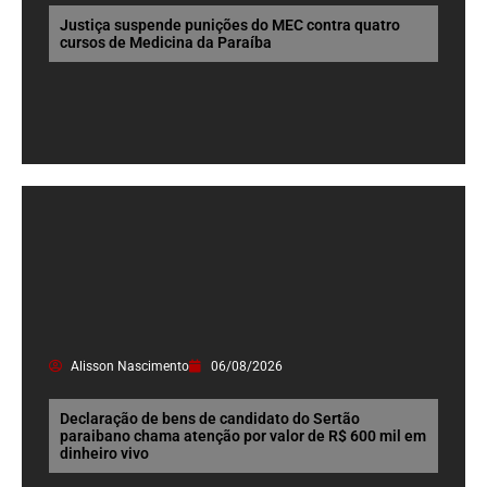
Justiça suspende punições do MEC contra quatro
cursos de Medicina da Paraíba
Alisson Nascimento
06/08/2026
Declaração de bens de candidato do Sertão
paraibano chama atenção por valor de R$ 600 mil em
dinheiro vivo