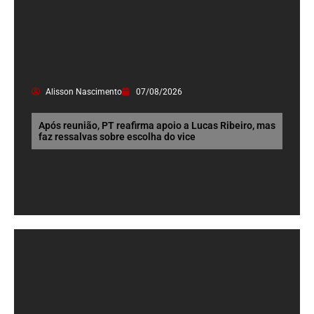
Alisson Nascimento
07/08/2026
Após reunião, PT reafirma apoio a Lucas Ribeiro, mas
faz ressalvas sobre escolha do vice