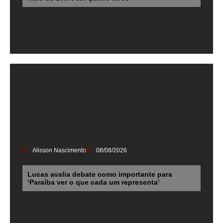
Alisson Nascimento
08/08/2026
Lucas avalia debate como importante para
‘Paraíba ver o que cada um representa’