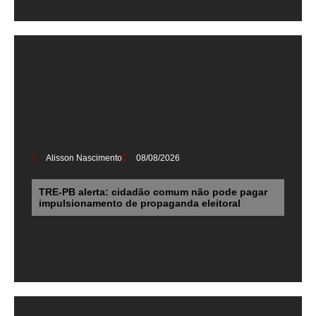
Alisson Nascimento
08/08/2026
TRE-PB alerta: cidadão comum não pode pagar
impulsionamento de propaganda eleitoral