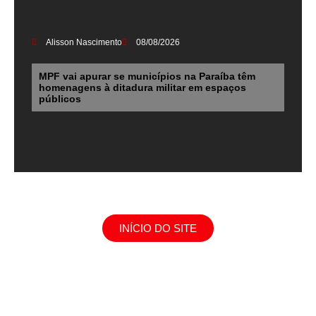
Alisson Nascimento
08/08/2026
MPF vai apurar se municípios na Paraíba têm
homenagens à ditadura militar em espaços
públicos
INÍCIO DO SITE